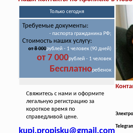
Только сегодня
Требуемые документы:
- паспорта гражданина РФ;
Стоимость наших услугу:
от 8 000
рублей - 1 человек (90 дней)
от 7 000
рублей - 1 человек
Бесплатно
ребенок
Конта
Свяжитесь с нами и оформите
легальную регистрацию за
короткое время по
Электр
справедливой цене.
Telegra
kupi.propisku@gmail.com