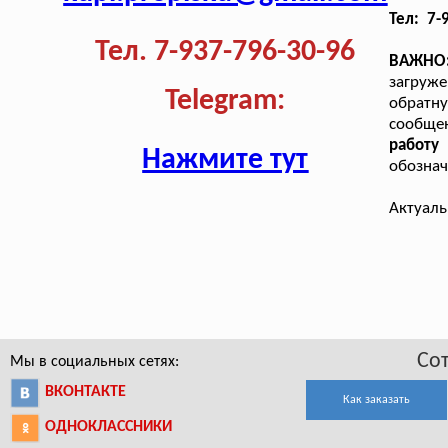
Тел: 7-
Тел. 7-937-796-30-96
ВАЖНО
загруж
Telegram:
обратну
сообщен
работ
Нажмите тут
обознач
Актуаль
Со
Мы в социальных сетях:
ВКОНТАКТЕ
Как заказать
ОДНОКЛАССНИКИ